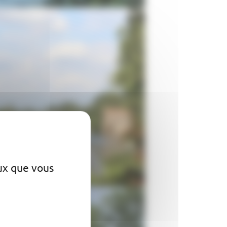
eux que vous