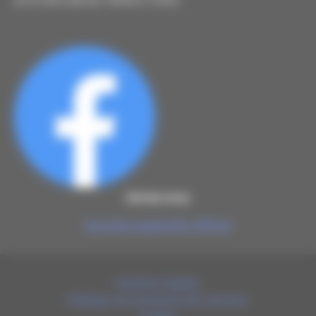
Suivez-nous
lamothe-capdeville officiel
Mentions légales
Politique de protection des données