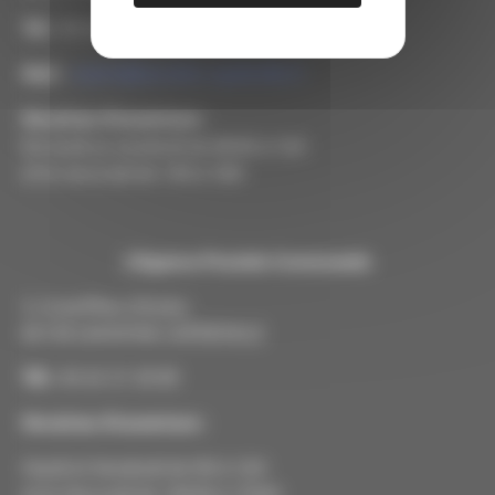
Tél
: 05 63 31 32 29
Mail
:
mairie@lamothe-capdeville.fr
Horaires d’ouverture
:
Du lundi au vendredi de 8H30 à 12H
et le mercredi de 14H à 18H
L’Agence Postale Communale
5, Grand’Rue d’Ardus
82130 LAMOTHE-CAPDEVILLE
Tél
: 05 63 31 30 00
Horaires d’ouverture
:
Mardi et Vendredi de 9H à 12H
et le Mercredi de 14H30 à 17h45