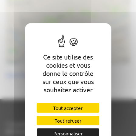
Ce site utilise des
cookies et vous
donne le contrôle
Que faire aux alentours ?
sur ceux que vous
souhaitez activer
Tout accepter
La Mairie
Tout refuser
7, Grand’Rue d’Ardus
82130 LAMOTHE-CAPDEVILLE
Personnaliser